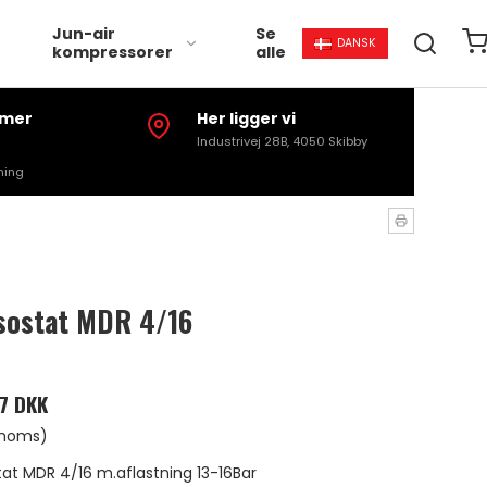
Jun-air
Se
DANSK
kompressorer
alle
mmer
Her ligger vi
Industrivej 28B, 4050 Skibby
ning
sostat MDR 4/16
27 DKK
 moms)
tat MDR 4/16 m.aflastning 13-16Bar