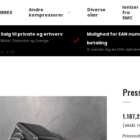
Ionizer
Andre
Diverse
IRREX
fra
kompressorer
olier
SMC
Salg til private og erhverv
Mulighed for EAN nu
Både i Danmark og Sverige
betaling
Vi sender dig en EAN-opkræv
DR 4/16
Pres
1.187,
(ekskl.
Pressos