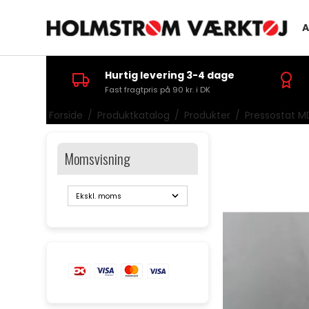
A
Hurtig levering 3-4 dage
Fast fragtpris på 90 kr. i DK
Forside
/
Produktkatalog
/
Produkter
/
Pressostat M
Momsvisning