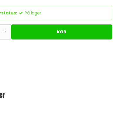
rstatus:
På lager
KØB
stk.
er