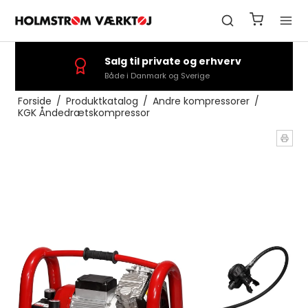
Salg til private og erhverv
Både i Danmark og Sverige
Forside
/
Produktkatalog
/
Andre kompressorer
/
KGK Åndedrætskompressor